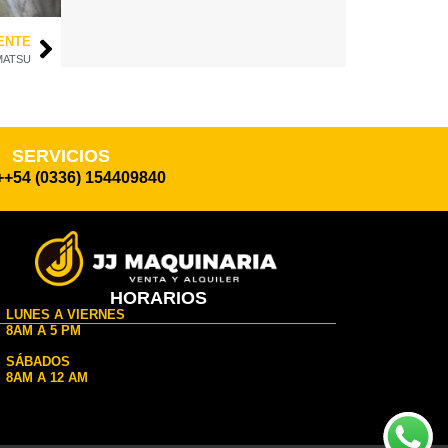
ENTE
MATSU
SERVICIOS
++54 (0336) 154409840
HORARIOS
LUNES A VIERNES
8AM A 5 PM
SÁBADOS
8AM A 12 AM