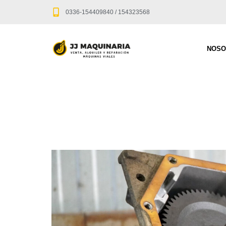
0336-154409840 / 154323568
NOSO