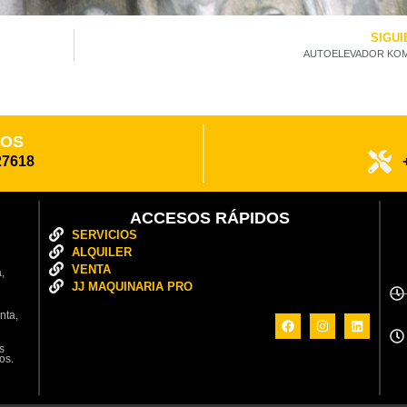
SIGUI
AUTOELEVADOR KO
POS
27618
ACCESOS RÁPIDOS
SERVICIOS
ALQUILER
VENTA
,
JJ MAQUINARIA PRO
nta,
s
os.