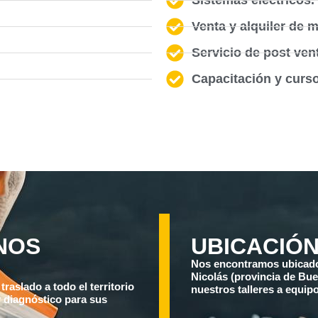
Venta y alquiler de 
Servicio de post vent
Capacitación y curs
NOS
UBICACIÓN
Nos encontramos ubicados
Nicolás (provincia de Bue
raslado a todo el territorio
nuestros talleres a equip
y diagnóstico para sus