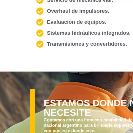
Overhaul de impulsores.
Evaluación de equipos.
Sistemas hidráulicos integrados.
Transmisiones y convertidores.
ESTAMOS DONDE 
NECESITE
Contamos con una flota con posibilidad de t
nacional argentino para brindarle soporte 
equipos esté donde esté.