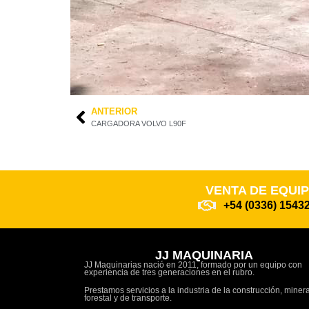
ANTERIOR
CARGADORA VOLVO L90F
VENTA DE EQUI
+54 (0336) 1543
JJ MAQUINARIA
JJ Maquinarias nació en 2011, formado por un equipo con
experiencia de tres generaciones en el rubro.
Prestamos servicios a la industria de la construcción, minera
forestal y de transporte.