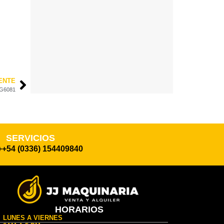
ENTE
G6081
SERVICIOS
++54 (0336) 154409840
HORARIOS
LUNES A VIERNES