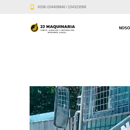
0336-154409840 / 154323568
NOSO