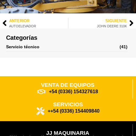
ANTERIOR
SIGUIENTE
AUTOELEVADOR
JOHN DEERE 310K
Categorías
Servicio técnico
(41)
VENTA DE EQUIPOS
+54 (0336) 154327618
SERVICIOS
++54 (0336) 154409840
JJ MAQUINARIA