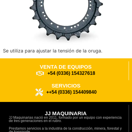
Se utiliza para ajustar la tensión de la oruga.
VENTA DE EQUIPOS
+54 (0336) 154327618
SERVICIOS
++54 (0336) 154409840
JJ MAQUINARIA
JJ Maquinarias nació en 2011, formado por un equipo con experiencia
de tres generaciones en el rubro.
Prestamos servicios a la industria de la construcción, minera, forestal y
de transporte.